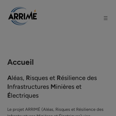
Aller
au
contenu
Accueil
A
léas,
R
isques et
R
ésilience des
I
nfrastructures
M
inières et
É
lectriques
Le projet ARRIMÉ (Aléas, Risques et Résilience des