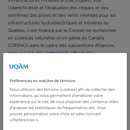
Infrastructures Minières et Électriques) vise
l’identification et l’évaluation des risques et des
extrêmes des pluies et des vents intenses pour les
infrastructures hydroélectriques et minières au
Québec. Il est financé par le Conseil de recherches
en sciences naturelles et en génie du Canada
(CRSNG) dans le cadre des subventions Alliances,
ainsi que par des
partenaires
offrant des
contributions financières et/ou des ressources
humaines. Le financement du projet est assuré pour
cinq années (2023-2028).
Préférences en matière de témoins
Nous utilisons des témoins (cookies) afin de collecter des
Plus d’informations →
informations qui nous permettent d’améliorer votre
expérience sur le site, de vous proposer des contenus vidéo,
Résumé du projet
d’analyser les statistiques de fréquentation, etc. Vous
pouvez personnaliser votre choix en sélectionnant
« Préférences ».
Identification et évaluation des risques et des