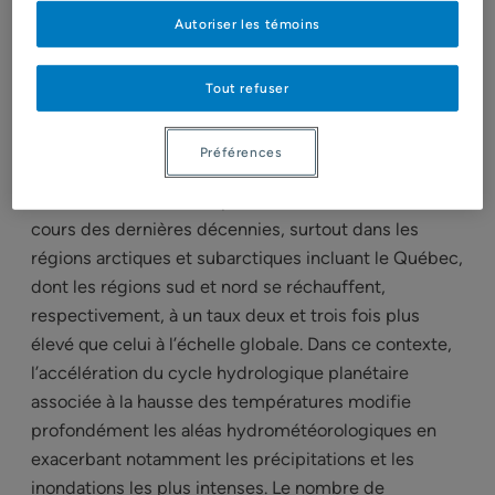
extrêmes hydrométéorologiques pour les
Autoriser les témoins
infrastructures stratégiques et névralgiques
hydroélectriques et minières au Québec
Tout refuser
Le système climatique est au bord d’un basculement
majeur et irrémédiable, en raison de l’augmentation
Préférences
continue des émissions de gaz à effet de serre. Le
taux de réchauffement planétaire s’est accéléré au
cours des dernières décennies, surtout dans les
régions arctiques et subarctiques incluant le Québec,
dont les régions sud et nord se réchauffent,
respectivement, à un taux deux et trois fois plus
élevé que celui à l’échelle globale. Dans ce contexte,
l’accélération du cycle hydrologique planétaire
associée à la hausse des températures modifie
profondément les aléas hydrométéorologiques en
exacerbant notamment les précipitations et les
inondations les plus intenses. Le nombre de